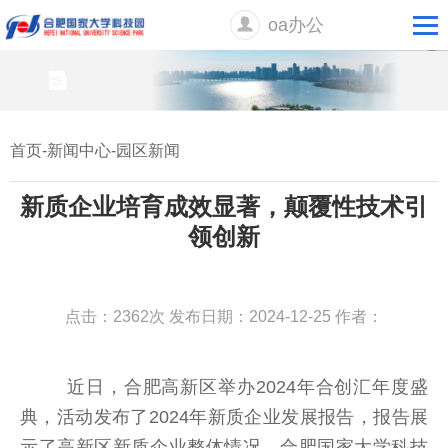
oa办公
首页
-
新闻中心
-
园区新闻
新质企业培育成效显著，颠覆性技术引
领创新
点击：2362次
发布日期：2024-12-25
作者：
近日，合肥高新区举办2024年合创汇年度盛
典，活动发布了2024年新质企业发展报告，报告展
示了高新区新质企业整体情况。合肥国家大学科技